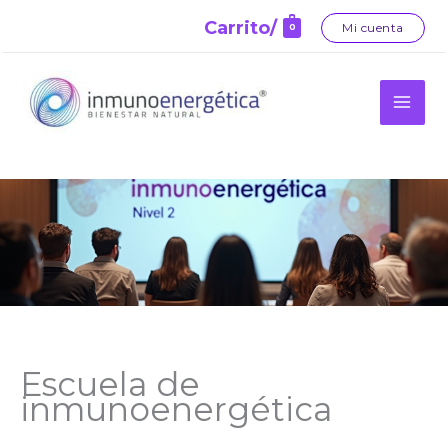
Ir
Carrito/
Mi cuenta
0
al
contenido
Escuela de
inmunoenergética