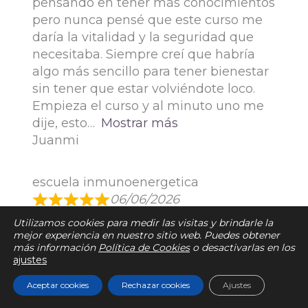
pensando en tener más conocimientos
pero nunca pensé que este curso me
daría la vitalidad y la seguridad que
necesitaba. Siempre creí que habría
algo más sencillo para tener bienestar
sin tener que estar volviéndote loco.
Empieza el curso y al minuto uno me
dije, esto
Mostrar más
Juanmi
escuela inmunoenergetica
06/06/2026
me parece, amena, interesante y muy
Utilizamos cookies para medir las visitas y brindarle la
util, para mi a sido todo un
mejor experiencia en nuestro sitio web. Puedes obtener
más información
Política de Cookies
o desactivarlas en los
descubrimiento, como puede mejorar
ajustes
tu cuerpo.
BARBARA
Aceptar cookies
Rechazar cookies
Ajustes